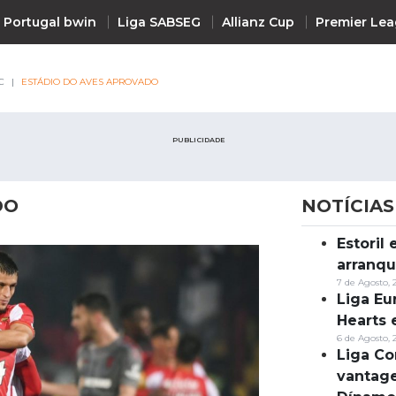
 Portugal bwin
Liga SABSEG
Allianz Cup
Premier Le
C
ESTÁDIO DO AVES APROVADO
PUBLICIDADE
DO
NOTÍCIAS
Estoril
Notícias
arranqu
7 de Agosto, 
Liga Eu
Hearts 
6 de Agosto, 
Liga Co
vantag