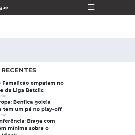
ague
 RECENTES
Termos e Condições
 e Famalicão empatam no
Política de Privacidade
e da Liga Betclic
Política de Cookies
2026
ropa: Benfica goleia
e tem um pé no play-off
2026
nferência: Braga com
em mínima sobre o