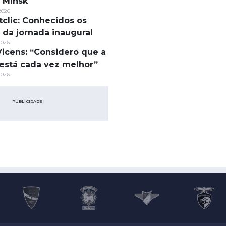
 Minsk
2026
tclic: Conhecidos os
s da jornada inaugural
2026
Vicens: “Considero que a
está cada vez melhor”
2026
PUBLICIDADE