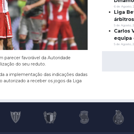
Dínamo
6 de Agosto, 
Liga Be
árbitro
5 de Agosto, 
Carlos 
equipa 
5 de Agosto, 
m parecer favorável da Autoridade
lização do seu reduto.
icada a implementação das indicações dadas
to autorizado a receber os jogos da Liga