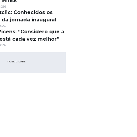
 Minsk
2026
tclic: Conhecidos os
s da jornada inaugural
2026
Vicens: “Considero que a
está cada vez melhor”
2026
PUBLICIDADE