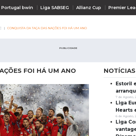
 Portugal bwin
Liga SABSEG
Allianz Cup
Premier Le
C
CONQUISTA DA TAÇA DAS NAÇÕES FOI HÁ UM ANO
PUBLICIDADE
AÇÕES FOI HÁ UM ANO
NOTÍCIAS
Estoril
Notícias
arranqu
7 de Agosto, 
Liga Eu
Hearts 
6 de Agosto, 
Liga Co
vantag