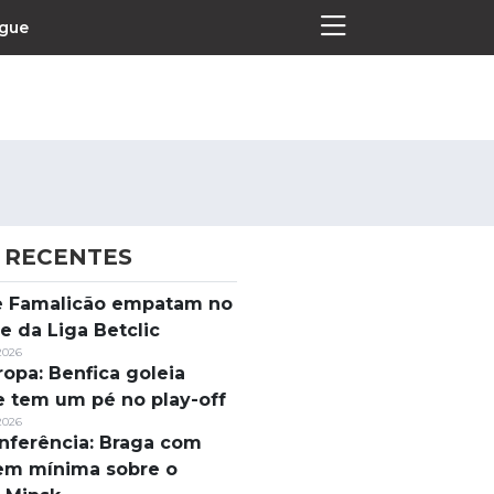
ague
 RECENTES
Termos e Condições
 e Famalicão empatam no
Política de Privacidade
e da Liga Betclic
Política de Cookies
2026
ropa: Benfica goleia
e tem um pé no play-off
2026
nferência: Braga com
em mínima sobre o