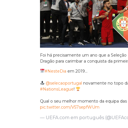
Euro 2020
Foi há precisamente um ano que a Seleção 
Dragão para carimbar a conquista da primeir
#NesteDia
em 2019…
@selecaoportugal
novamente no topo da
#NationsLeague
!
Qual o seu melhor momento da equipa das "
pic.twitter.com/V57sepfWUm
— UEFA.com em português (@UEFAc