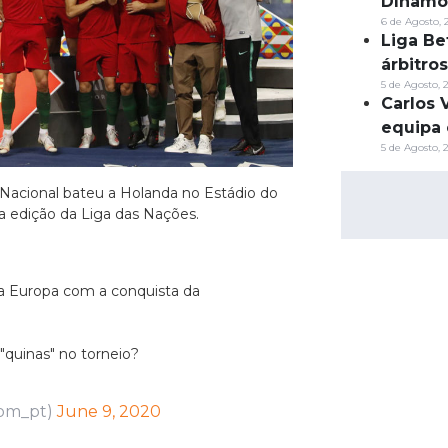
Dínamo
6 de Agosto, 
Liga Be
árbitro
5 de Agosto, 
Carlos 
equipa 
5 de Agosto, 
Nacional bateu a Holanda no Estádio do
a edição da Liga das Nações.
 Europa com a conquista da
quinas" no torneio?
om_pt)
June 9, 2020