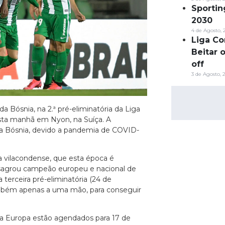
Sportin
2030
4 de Agosto, 
Liga Co
Beitar 
off
3 de Agosto, 
a Bósnia, na 2.ª pré-eliminatória da Liga
esta manhã em Nyon, na Suíça. A
 na Bósnia, devido a pandemia de COVID-
a vilacondense, que esta época é
 sagrou campeão europeu e nacional de
a terceira pré-eliminatória (24 de
também apenas a uma mão, para conseguir
ga Europa estão agendados para 17 de