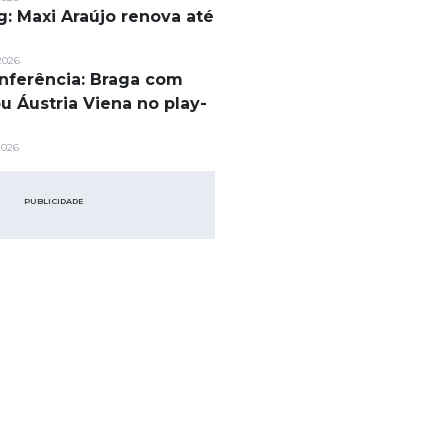
g: Maxi Araújo renova até
2026
nferência: Braga com
ou Áustria Viena no play-
2026
PUBLICIDADE