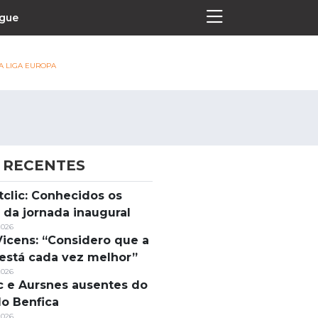
ague
DA LIGA EUROPA
 RECENTES
Termos e Condições
tclic: Conhecidos os
Política de Privacidade
s da jornada inaugural
Política de Cookies
2026
Vicens: “Considero que a
está cada vez melhor”
2026
c e Aursnes ausentes do
do Benfica
2026