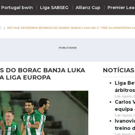
 Portugal bwin
Liga SABSEG
Allianz Cup
Premier Le
C
RIO AVE DEFRONTA BÓSNIOS DO BORAC BANJA LUKA NA 2.ª PRÉ-ELIMINATÓRIA 
PUBLICIDADE
OS DO BORAC BANJA LUKA
NOTÍCIAS
DA LIGA EUROPA
Liga Be
Notícias
árbitro
5 de Agosto, 
Carlos 
equipa 
5 de Agosto, 
Ivanovi
treino 
5 de Agosto, 