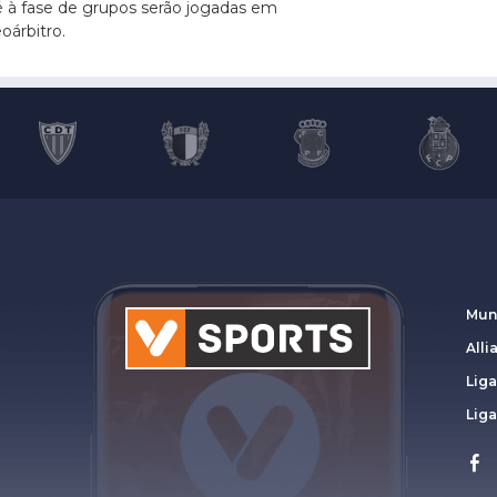
é à fase de grupos serão jogadas em
oárbitro.
Mun
Alli
Liga
Lig