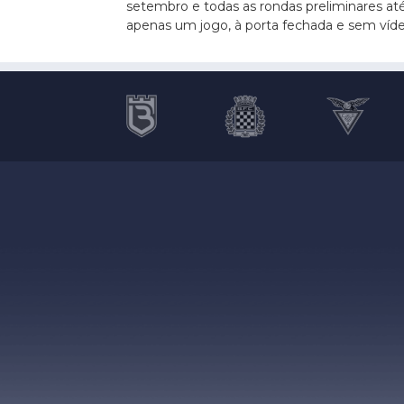
setembro e todas as rondas preliminares at
apenas um jogo, à porta fechada e sem víde