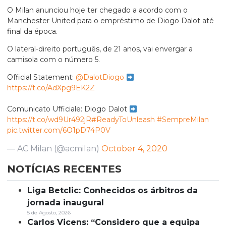
O Milan anunciou hoje ter chegado a acordo com o
Manchester United para o empréstimo de Diogo Dalot até
final da época.
O lateral-direito português, de 21 anos, vai envergar a
camisola com o número 5.
Official Statement:
@DalotDiogo
https://t.co/AdXpg9EK2Z
Comunicato Ufficiale: Diogo Dalot
https://t.co/wd9Ur492jR
#ReadyToUnleash
#SempreMilan
pic.twitter.com/6O1pD74P0V
— AC Milan (@acmilan)
October 4, 2020
NOTÍCIAS RECENTES
Liga Betclic: Conhecidos os árbitros da
jornada inaugural
5 de Agosto, 2026
Carlos Vicens: “Considero que a equipa