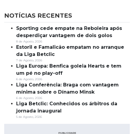
NOTÍCIAS RECENTES
Sporting cede empate na Reboleira após
desperdiçar vantagem de dois golos
8 de Agosto, 2026
Estoril e Famalicão empatam no arranque
da Liga Betclic
7 de Agosto, 2026
Liga Europa: Benfica goleia Hearts e tem
um pé no play-off
6 de Agosto, 2026
Liga Conferência: Braga com vantagem
mínima sobre o Dínamo Minsk
6 de Agosto, 2026
Liga Betclic: Conhecidos os árbitros da
jornada inaugural
5 de Agosto, 2026
PUBLICIDADE