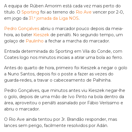
A equipa de Rúben Amorim está cada vez mais perto do
título. O
Sporting
foi ao terreno do
Rio Ave
vencer por 2-0,
em jogo da
31.ª jornada da Liga NOS
.
Pedro Gonçalves
abriu o marcador pouco depois da meia-
hora, ao bater
Kieszek
de penálti. No segundo tempo, um
golaço de
Paulinho
a fechar a marcha do marcador.
Entrada determinada do Sporting em Vila do Conde, com
Coates logo nos minutos iniciais a atirar uma bola ao ferro.
Antes do quarto de hora, primeiro foi Kieszek a negar o golo
a Nuno Santos, depois foi o poste a fazer as vezes do
guarda-redes, a travar o cabeceamento de Palhinha.
Pedro Gonçalves, que minutos antes viu Kieszek negar-lhe
o golo, depois de uma mão de Ivo Pinto na bola dentro da
área, aproveitou o penálti assinalado por Fábio Veríssimo e
abriu o marcador.
O Rio Ave ainda tentou por Jr. Brandão responder, mas
lances sem perigo, facilmente resolvidos por Adán.