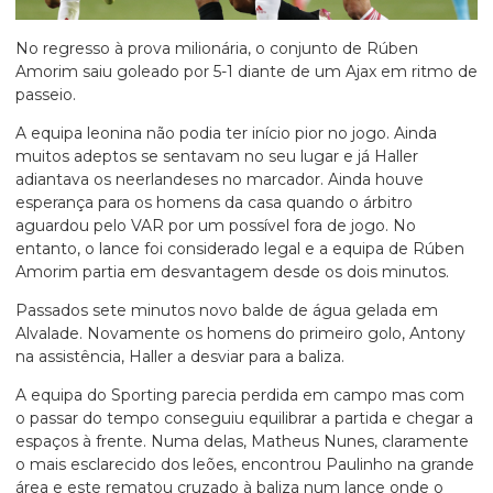
No regresso à prova milionária, o conjunto de Rúben
Amorim saiu goleado por 5-1 diante de um Ajax em ritmo de
passeio.
A equipa leonina não podia ter início pior no jogo. Ainda
muitos adeptos se sentavam no seu lugar e já Haller
adiantava os neerlandeses no marcador. Ainda houve
esperança para os homens da casa quando o árbitro
aguardou pelo VAR por um possível fora de jogo. No
entanto, o lance foi considerado legal e a equipa de Rúben
Amorim partia em desvantagem desde os dois minutos.
Passados sete minutos novo balde de água gelada em
Alvalade. Novamente os homens do primeiro golo, Antony
na assistência, Haller a desviar para a baliza.
A equipa do Sporting parecia perdida em campo mas com
o passar do tempo conseguiu equilibrar a partida e chegar a
espaços à frente. Numa delas, Matheus Nunes, claramente
o mais esclarecido dos leões, encontrou Paulinho na grande
área e este rematou cruzado à baliza num lance onde o