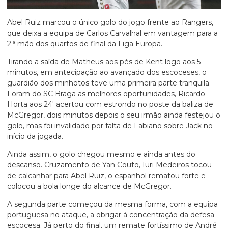
Abel Ruiz marcou o único golo do jogo frente ao Rangers,
que deixa a equipa de Carlos Carvalhal em vantagem para a
2.ª mão dos quartos de final da Liga Europa.
Tirando a saída de Matheus aos pés de Kent logo aos 5
minutos, em antecipação ao avançado dos escoceses, o
guardião dos minhotos teve uma primeira parte tranquila.
Foram do SC Braga as melhores oportunidades, Ricardo
Horta aos 24′ acertou com estrondo no poste da baliza de
McGregor, dois minutos depois o seu irmão ainda festejou o
golo, mas foi invalidado por falta de Fabiano sobre Jack no
início da jogada.
Ainda assim, o golo chegou mesmo e ainda antes do
descanso. Cruzamento de Yan Couto, Iuri Medeiros tocou
de calcanhar para Abel Ruiz, o espanhol rematou forte e
colocou a bola longe do alcance de McGregor.
A segunda parte começou da mesma forma, com a equipa
portuguesa no ataque, a obrigar à concentração da defesa
escocesa. Já perto do final, um remate fortíssimo de André