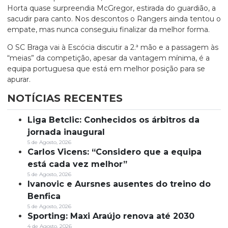
Horta quase surpreendia McGregor, estirada do guardião, a
sacudir para canto. Nos descontos o Rangers ainda tentou o
empate, mas nunca conseguiu finalizar da melhor forma.
O SC Braga vai à Escócia discutir a 2.ª mão e a passagem às
“meias” da competição, apesar da vantagem mínima, é a
equipa portuguesa que está em melhor posição para se
apurar.
NOTÍCIAS RECENTES
Liga Betclic: Conhecidos os árbitros da
jornada inaugural
5 de Agosto, 2026
Carlos Vicens: “Considero que a equipa
está cada vez melhor”
5 de Agosto, 2026
Ivanovic e Aursnes ausentes do treino do
Benfica
5 de Agosto, 2026
Sporting: Maxi Araújo renova até 2030
4 de Agosto, 2026