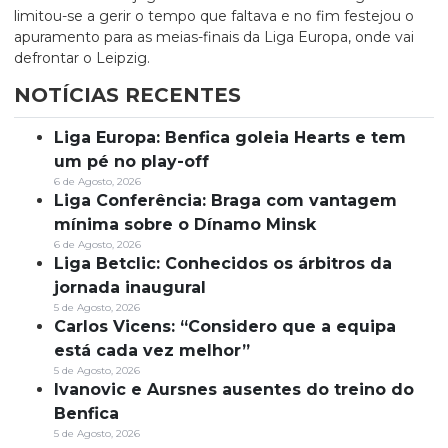
limitou-se a gerir o tempo que faltava e no fim festejou o
apuramento para as meias-finais da Liga Europa, onde vai
defrontar o Leipzig.
NOTÍCIAS RECENTES
Liga Europa: Benfica goleia Hearts e tem
um pé no play-off
6 de Agosto, 2026
Liga Conferência: Braga com vantagem
mínima sobre o Dínamo Minsk
6 de Agosto, 2026
Liga Betclic: Conhecidos os árbitros da
jornada inaugural
5 de Agosto, 2026
Carlos Vicens: “Considero que a equipa
está cada vez melhor”
5 de Agosto, 2026
Ivanovic e Aursnes ausentes do treino do
Benfica
5 de Agosto, 2026