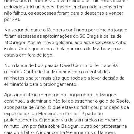
defesa dos minhotos viu o vermelho e os minhotos ficaram
reduzidos a 10 unidades. Travernier chamado a converter
não falhou, os escoceses foram para o descanso a vencer
por 2-0.
Na segunda parte o Rangers continuou por cima do jogo e
foram escassas as aproximações do SC Braga à baliza de
McGregor. Aos 69′ novo golo anulado aos escoceses, Aribo
isolou Roofe que picou a bola por cima de Matheus, mas
estava em fora de jogo.
Num lance de bola parada David Carmo foi feliz aos 83
minutos. Canto de Iuri Medeiros com o central dos
minhotos a saltar mais alto que todos e a levar decisão da
eliminatória para o prolongamento.
Apesar do ritmo menor no prolongamento, o Rangers
continuou a dominar e não foi de estranhar o golo de Roofe,
após passe de Aribo. O que estava difícil ficou pior depois da
expulsão de Iuri Medeiros no fim da 1.ª parte do
prolongamento. O jogador viu dois amarelos no mesmo
minuto, um por falta sobre Balogun, outro por protestar na
cara do árbitro. A jogar contra 9 elementos o Rangers