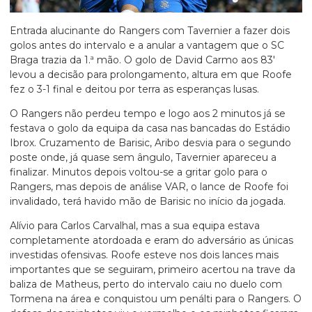
Entrada alucinante do Rangers com Tavernier a fazer dois
golos antes do intervalo e a anular a vantagem que o SC
Braga trazia da 1.ª mão. O golo de David Carmo aos 83′
levou a decisão para prolongamento, altura em que Roofe
fez o 3-1 final e deitou por terra as esperanças lusas.
O Rangers não perdeu tempo e logo aos 2 minutos já se
festava o golo da equipa da casa nas bancadas do Estádio
Ibrox. Cruzamento de Barisic, Aribo desvia para o segundo
poste onde, já quase sem ângulo, Tavernier apareceu a
finalizar. Minutos depois voltou-se a gritar golo para o
Rangers, mas depois de análise VAR, o lance de Roofe foi
invalidado, terá havido mão de Barisic no início da jogada.
Alívio para Carlos Carvalhal, mas a sua equipa estava
completamente atordoada e eram do adversário as únicas
investidas ofensivas. Roofe esteve nos dois lances mais
importantes que se seguiram, primeiro acertou na trave da
baliza de Matheus, perto do intervalo caiu no duelo com
Tormena na área e conquistou um penálti para o Rangers. O