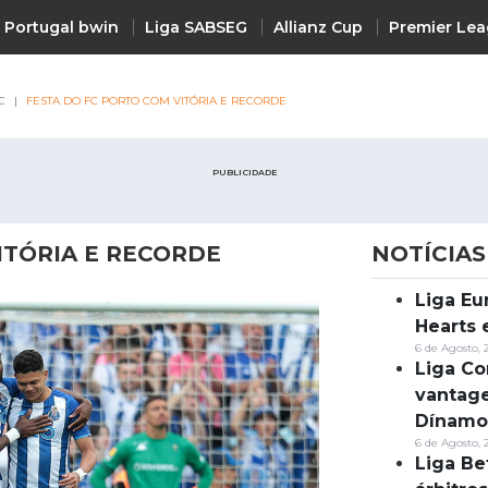
 Portugal bwin
Liga SABSEG
Allianz Cup
Premier Le
C
FESTA DO FC PORTO COM VITÓRIA E RECORDE
PUBLICIDADE
ITÓRIA E RECORDE
NOTÍCIAS
Liga Eu
Notícias
Hearts 
6 de Agosto, 
Liga Co
vantag
Dínamo
6 de Agosto, 
Liga Be