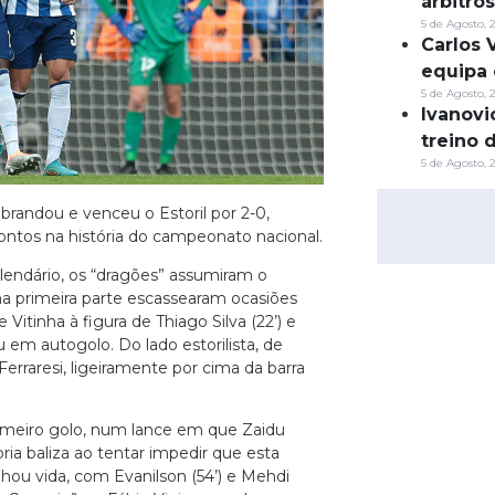
árbitro
5 de Agosto, 
Carlos 
equipa 
5 de Agosto, 
Ivanovi
treino 
5 de Agosto, 
randou e venceu o Estoril por 2-0,
tos na história do campeonato nacional.
lendário, os “dragões” assumiram o
a primeira parte escassearam ocasiões
itinha à figura de Thiago Silva (22’) e
 em autogolo. Do lado estorilista, de
aresi, ligeiramente por cima da barra
imeiro golo, num lance em que Zaidu
ria baliza ao tentar impedir que esta
nhou vida, com Evanilson (54’) e Mehdi