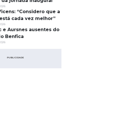
s da jornada inaugural
2026
Vicens: “Considero que a
está cada vez melhor”
2026
c e Aursnes ausentes do
do Benfica
2026
PUBLICIDADE