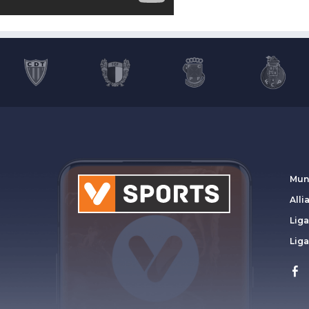
Mun
Alli
Liga
Lig