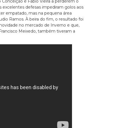
co Conceição e Fábio Vieira a perderem o
as excelentes defesas impediram golos aos
ia ter empatado, mas na pequena área
io Ramos. À beira do fim, o resultado foi
novidade no mercado de Inverno e que,
Francisco Meixedo, também tiveram a