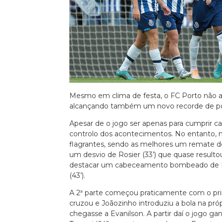
Euro 2020
Mesmo em clima de festa, o FC Porto não ab
alcançando também um novo recorde de pon
Apesar de o jogo ser apenas para cumprir ca
controlo dos acontecimentos. No entanto, n
flagrantes, sendo as melhores um remate de V
um desvio de Rosier (33’) que quase resultou
destacar um cabeceamento bombeado de Ferr
(43’).
A 2ª parte começou praticamente com o pr
cruzou e Joãozinho introduziu a bola na próp
chegasse a Evanilson. A partir daí o jogo ga