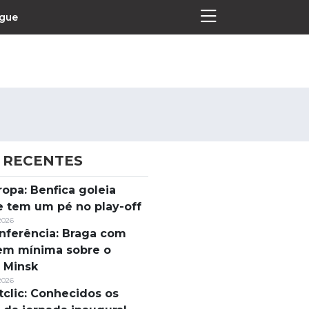
ague
 RECENTES
Termos e Condições
ropa: Benfica goleia
Política de Privacidade
e tem um pé no play-off
Política de Cookies
2026
nferência: Braga com
em mínima sobre o
 Minsk
2026
tclic: Conhecidos os