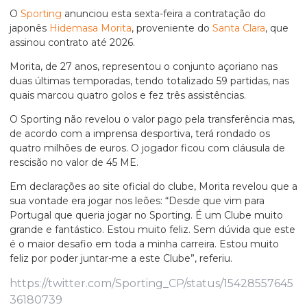
O
Sporting
anunciou esta sexta-feira a contratação do
japonês
Hidemasa Morita
, proveniente do
Santa Clara
, que
assinou contrato até 2026.
Morita, de 27 anos, representou o conjunto açoriano nas
duas últimas temporadas, tendo totalizado 59 partidas, nas
quais marcou quatro golos e fez três assistências.
O Sporting não revelou o valor pago pela transferência mas,
de acordo com a imprensa desportiva, terá rondado os
quatro milhões de euros. O jogador ficou com cláusula de
rescisão no valor de 45 ME.
Em declarações ao site oficial do clube, Morita revelou que a
sua vontade era jogar nos leões: “Desde que vim para
Portugal que queria jogar no Sporting. É um Clube muito
grande e fantástico. Estou muito feliz. Sem dúvida que este
é o maior desafio em toda a minha carreira. Estou muito
feliz por poder juntar-me a este Clube”, referiu.
https://twitter.com/Sporting_CP/status/15428557645
36180739