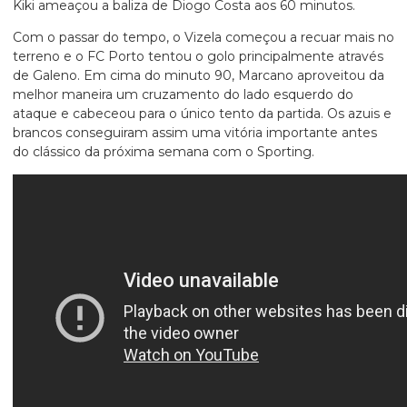
Kiki ameaçou a baliza de Diogo Costa aos 60 minutos.
Com o passar do tempo, o Vizela começou a recuar mais no
terreno e o FC Porto tentou o golo principalmente através
de Galeno. Em cima do minuto 90, Marcano aproveitou da
melhor maneira um cruzamento do lado esquerdo do
ataque e cabeceou para o único tento da partida. Os azuis e
brancos conseguiram assim uma vitória importante antes
do clássico da próxima semana com o Sporting.