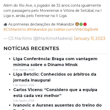
Além do Rio Ave, o jogador de 32 anos conta igualmente
com passagens pelo Moreirense e Vitória de Setúbal, na I
Liga e, ainda, pelo Feirense na II Liga.
As primeiras declarações de Makaridze
#CSMaritimo
#Makaridze
pic.twitter.com/VhbO5q2k4N
— CS Marítimo (@MaritimoMadeira)
January 11, 2023
NOTÍCIAS RECENTES
Liga Conferência: Braga com vantagem
mínima sobre o Dínamo Minsk
6 de Agosto, 2026
Liga Betclic: Conhecidos os árbitros da
jornada inaugural
5 de Agosto, 2026
Carlos Vicens: “Considero que a equipa
está cada vez melhor”
5 de Agosto, 2026
Ivanovic e Aursnes ausentes do treino do