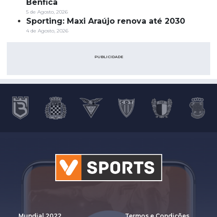
Benfica
5 de Agosto, 2026
Sporting: Maxi Araújo renova até 2030
4 de Agosto, 2026
PUBLICIDADE
Mundial 2022
Termos e Condições