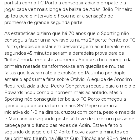
portista com o FC Porto a conseguir adiar o empate e a
jogar cada vez mais longe da baliza de Adán. João Pinheiro
apitou para o intervalo e ficou no ar a sensação de
promessa de grande segunda parte.
As estatísticas diziam que há 70 anos que o Sporting não
conseguia fazer uma reviravolta numa 2.ª parte frente ao FC
Porto, depois de estar em desvantagem ao intervalo e os
segundos 45 minutos seriam a derradeira prova para os
“leões” mudarem estes números. Só que a boa energia da
primeira metade transformou-se em quezílias e muitas
faltas que levaram até à expulsão de Paulinho por duplo
amarelo após uma falta sobre Otávio. A equipa de Amorim
ficou reduzida a dez, Pedro Gonçalves recuou para o meio e
Edwards ficou como o homem mais adiantado. Mas o
Sporting não conseguia ter bola, o FC Porto começou a
gerir o jogo de outra forma e aos 86′ Pepê repetiu a
iniciativa do 1-0 na direita, cruzou com conta, peso e medida
e Marcano ao segundo poste só teve de fazer um passe de
cabeça para o fundo das redes de Adán. Estava feito o
segundo do jogo e o FC Porto ficava assim a minutos do
seu primeiro triunfo na Allianz Cup. Trincão aos 90+4 deu o