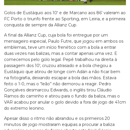
Golos de Eustáquio aos 10′ e de Marcano aos 86′ valeram ao
FC Porto o triunfo frente ao Sporting, em Leiria, e a primeira
conquista de sempre da Allianz Cup.
A final da Allianz Cup, cuja bola foi entregue por um
mensageiro especial, Paulo Futre, que jogou em ambos os
emblemas, teve um início frenético com a bola a entrar
duas vezes nas balizas, mas a contar apenas uma vez. E
comecemos pelo golo legal. Pepê trabalhou na direita à
passagem dos 10′, cruzou atrasado e a bola chegou a
Eustáquio que atirou de longe com Adán a não ficar bem
na fotografia, deixando escapar a bola das mãos. Estava
feito o 1-0, mas o “leão” não demorou a reagir. Pedro
Gonçalves desmarcou Edwards, o inglês tirou Cláudio
Ramos do caminho e atirou para o fundo da baliza, mas o
VAR acabou por anular o golo devido a fora de jogo de 41cm
do extremo leonino.
Apesar disso o ritmo não abrandou e os primeiros 20
minutos de jogo mostraram equipas a procurar a baliza