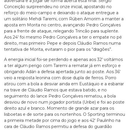
adversária e a jogar de forma aberta esta final. Sérgio
Conceição surpreendeu no onze inicial, apostando no
reforço do meio-campo e deixando o ataque entregue a
um solitário Mehdi Taremi, com Rúben Amorim a manter a
aposta em Morita no centro, avançando Pedro Gonçalves
para a frente de ataque, relegando Trincão para suplente.
Aos 24′ foi mesmo Pedro Gonçalves a ter o empate no pé
direito, mas primeiro Pepe e depois Cláudio Ramos numa
tentativa de Morita, evitaram o pior para os “dragões”.
A energia inicial foi-se perdendo e apenas aos 32′ voltámos
a ter algum perigo com Taremi a rematar já em esforço e
obrigando Adán a defesa apertada junto ao poste. Aos 36′
veio a resposta leonina com dose dupla de ferros. Porro
atirou com a bola a desviar ainda em Eustáquio e a esbarrar
na trave de Cláudio Ramos que estava batido, e no
seguimento do lance Pedro Gonçalves rematou, a bola
desviou de novo num jogador portista (Uribe) e foi ao poste
direito azul e branco. Momento de grande azar para os
lisboetas e de sorte para os nortenhos. O Sporting terminou
a primeira metade por cima do jogo e aos 42′ Paulinho na
cara de Cláudio Ramos permitiu a defesa do guardião