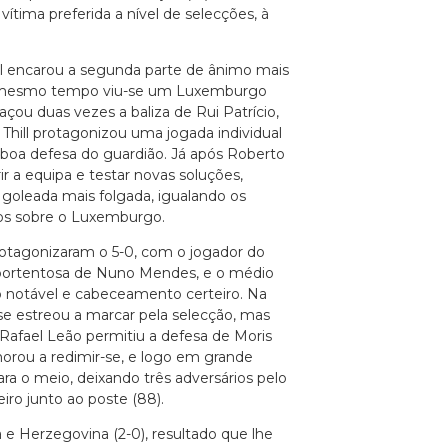
ítima preferida a nível de selecções, à
l encarou a segunda parte de ânimo mais
ao mesmo tempo viu-se um Luxemburgo
çou duas vezes a baliza de Rui Patrício,
 Thill protagonizou uma jogada individual
boa defesa do guardião. Já após Roberto
ir a equipa e testar novas soluções,
oleada mais folgada, igualando os
sos sobre o Luxemburgo.
rotagonizaram o 5-0, com o jogador do
a portentosa de Nuno Mendes, e o médio
 notável e cabeceamento certeiro. Na
e estreou a marcar pela selecção, mas
 Rafael Leão permitiu a defesa de Moris
orou a redimir-se, e logo em grande
ara o meio, deixando três adversários pelo
ro junto ao poste (88).
e Herzegovina (2-0), resultado que lhe