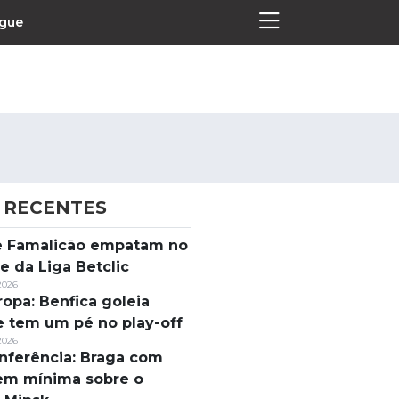
ague
 RECENTES
Termos e Condições
 e Famalicão empatam no
Política de Privacidade
e da Liga Betclic
Política de Cookies
2026
ropa: Benfica goleia
e tem um pé no play-off
2026
nferência: Braga com
em mínima sobre o