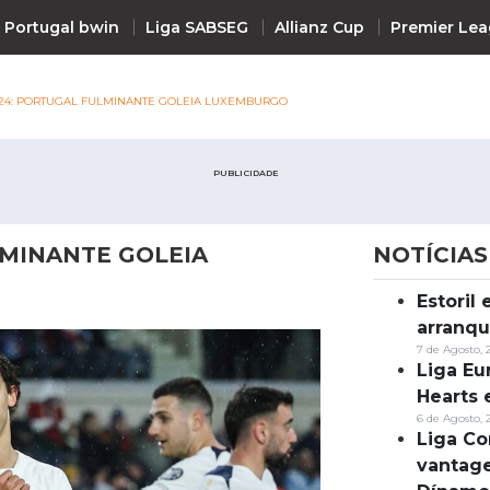
 Portugal bwin
Liga SABSEG
Allianz Cup
Premier Le
24: PORTUGAL FULMINANTE GOLEIA LUXEMBURGO
PUBLICIDADE
LMINANTE GOLEIA
NOTÍCIAS
Estoril
Notícias
arranqu
7 de Agosto, 
Liga Eu
Hearts 
6 de Agosto, 
Liga Co
vantag