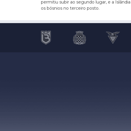
permitiu subir ao segundo lugar, e a Islândi
os bósnios no terceiro posto.