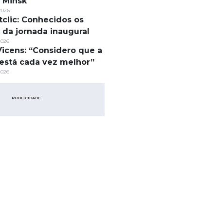
 Minsk
2026
tclic: Conhecidos os
s da jornada inaugural
2026
Vicens: “Considero que a
está cada vez melhor”
2026
PUBLICIDADE