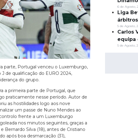
Dínamo
6 de Agosto, 
Liga Be
árbitro
5 de Agosto, 
Carlos 
equipa 
5 de Agosto, 
a parte, Portugal venceu o Luxemburgo,
o J de qualificação do EURO 2024,
iderança do grupo.
a a primeira parte de Portugal, que
go praticamente nesse período. Autor de
briu as hostilidades logo aos nove
finalizar um passe de Nuno Mendes ao
 controlo frente a um Luxemburgo
a goleada nos minutos seguintes, graças a
e Bernardo Silva (18), antes de Cristiano
do após boa desmarcação (31),