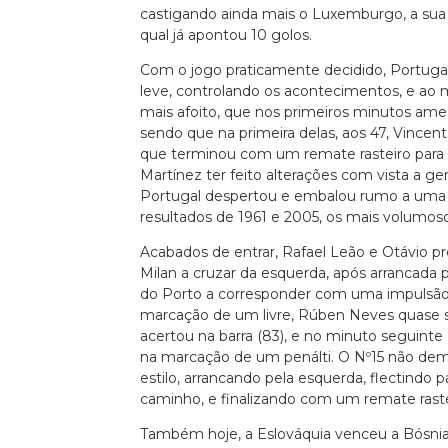
castigando ainda mais o Luxemburgo, a sua v
qual já apontou 10 golos.
Com o jogo praticamente decidido, Portuga
leve, controlando os acontecimentos, e 
mais afoito, que nos primeiros minutos amea
sendo que na primeira delas, aos 47, Vincent
que terminou com um remate rasteiro para 
Martínez ter feito alterações com vista a ger
Portugal despertou e embalou rumo a uma g
resultados de 1961 e 2005, os mais volumo
Acabados de entrar, Rafael Leão e Otávio p
Milan a cruzar da esquerda, após arrancad
do Porto a corresponder com uma impulsão
marcação de um livre, Rúben Neves quase s
acertou na barra (83), e no minuto seguinte
na marcação de um penálti. O Nº15 não dem
estilo, arrancando pela esquerda, flectindo p
caminho, e finalizando com um remate rastei
Também hoje, a Eslováquia venceu a Bósnia 