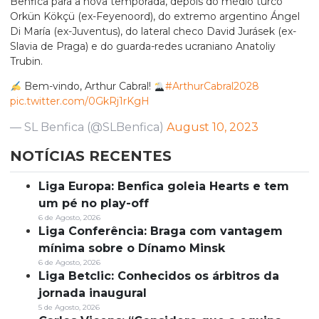
Benfica para a nova temporada, depois do médio turco
Orkün Kökçü (ex-Feyenoord), do extremo argentino Ángel
Di María (ex-Juventus), do lateral checo David Jurásek (ex-
Slavia de Praga) e do guarda-redes ucraniano Anatoliy
Trubin.
Bem-vindo, Arthur Cabral!
#ArthurCabral2028
pic.twitter.com/0GkRj1rKgH
— SL Benfica (@SLBenfica)
August 10, 2023
NOTÍCIAS RECENTES
Liga Europa: Benfica goleia Hearts e tem
um pé no play-off
6 de Agosto, 2026
Liga Conferência: Braga com vantagem
mínima sobre o Dínamo Minsk
6 de Agosto, 2026
Liga Betclic: Conhecidos os árbitros da
jornada inaugural
5 de Agosto, 2026