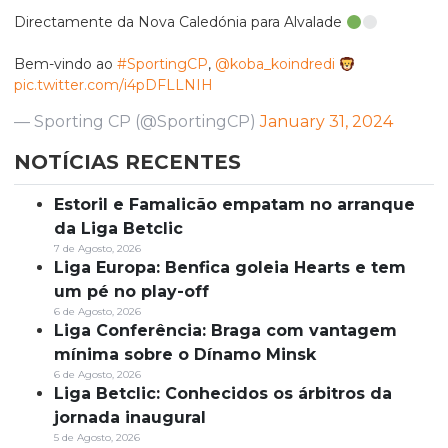
Directamente da Nova Caledónia para Alvalade
Bem-vindo ao
#SportingCP
,
@koba_koindredi
pic.twitter.com/i4pDFLLNIH
— Sporting CP (@SportingCP)
January 31, 2024
NOTÍCIAS RECENTES
Estoril e Famalicão empatam no arranque
da Liga Betclic
7 de Agosto, 2026
Liga Europa: Benfica goleia Hearts e tem
um pé no play-off
6 de Agosto, 2026
Liga Conferência: Braga com vantagem
mínima sobre o Dínamo Minsk
6 de Agosto, 2026
Liga Betclic: Conhecidos os árbitros da
jornada inaugural
5 de Agosto, 2026