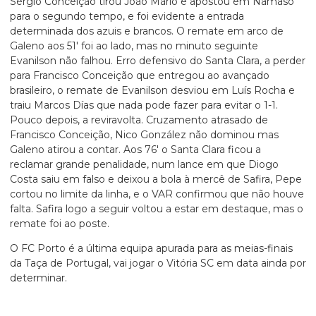
Sérgio Conceição tirou João Mário e apostou em Namaso
para o segundo tempo, e foi evidente a entrada
determinada dos azuis e brancos. O remate em arco de
Galeno aos 51′ foi ao lado, mas no minuto seguinte
Evanilson não falhou. Erro defensivo do Santa Clara, a perder
para Francisco Conceição que entregou ao avançado
brasileiro, o remate de Evanilson desviou em Luís Rocha e
traiu Marcos Días que nada pode fazer para evitar o 1-1.
Pouco depois, a reviravolta. Cruzamento atrasado de
Francisco Conceição, Nico González não dominou mas
Galeno atirou a contar. Aos 76′ o Santa Clara ficou a
reclamar grande penalidade, num lance em que Diogo
Costa saiu em falso e deixou a bola à mercê de Safira, Pepe
cortou no limite da linha, e o VAR confirmou que não houve
falta. Safira logo a seguir voltou a estar em destaque, mas o
remate foi ao poste.
O FC Porto é a última equipa apurada para as meias-finais
da Taça de Portugal, vai jogar o Vitória SC em data ainda por
determinar.