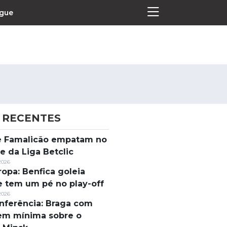
ague
 RECENTES
Termos e Condições
 e Famalicão empatam no
Política de Privacidade
e da Liga Betclic
Política de Cookies
2026
ropa: Benfica goleia
e tem um pé no play-off
2026
nferência: Braga com
em mínima sobre o