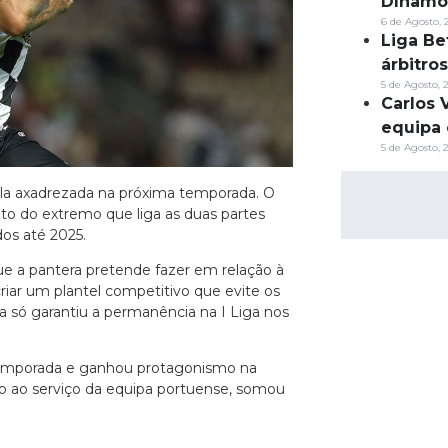
Dínamo
6 de Agosto, 
Liga Be
árbitro
5 de Agosto, 
Carlos 
equipa 
5 de Agosto, 
sola axadrezada na próxima temporada. O
ato do extremo que liga as duas partes
os até 2025.
e a pantera pretende fazer em relação à
riar um plantel competitivo que evite os
a só garantiu a permanência na I Liga nos
temporada e ganhou protagonismo na
o ao serviço da equipa portuense, somou