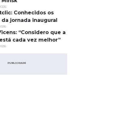
 Minsk
2026
tclic: Conhecidos os
s da jornada inaugural
2026
Vicens: “Considero que a
está cada vez melhor”
2026
PUBLICIDADE