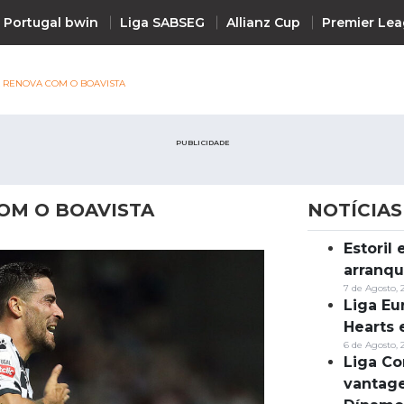
 Portugal bwin
Liga SABSEG
Allianz Cup
Premier Le
 RENOVA COM O BOAVISTA
PUBLICIDADE
OM O BOAVISTA
NOTÍCIAS
Estoril
Notícias
arranqu
7 de Agosto, 
Liga Eu
Hearts 
6 de Agosto, 
Liga Co
vantag