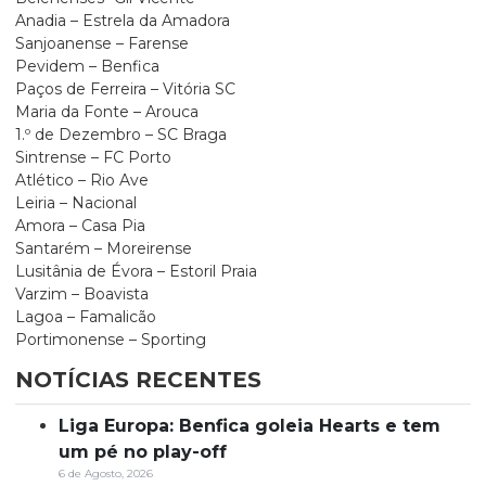
Anadia – Estrela da Amadora
Sanjoanense – Farense
Pevidem – Benfica
Paços de Ferreira – Vitória SC
Maria da Fonte – Arouca
1.º de Dezembro – SC Braga
Sintrense – FC Porto
Atlético – Rio Ave
Leiria – Nacional
Amora – Casa Pia
Santarém – Moreirense
Lusitânia de Évora – Estoril Praia
Varzim – Boavista
Lagoa – Famalicão
Portimonense – Sporting
NOTÍCIAS RECENTES
Liga Europa: Benfica goleia Hearts e tem
um pé no play-off
6 de Agosto, 2026