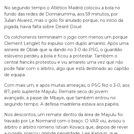
No segundo tempo o Atlético Madrid colocou a bola no
fundo das redes de Donnarumma, aos 59 minutos, por
Julian Alvarez, mas o golo foi anulado porque, no início da
jogada, havia falta sobre Desiré Doué.
Os colchoneros terminaram o jogo com menos um porque
Clement Lenglet foi expulso com duplo amarelo. Após uma
asneira de Oblak que ia dando no 3-0 do PSG, o guardião
esloveno perdeu a bola e ficou a protestar. Também o
central francês protestou e viu amarelo uma vez que não
pode falar com o árbitro, algo que está destinado ao capitão
de equipa.
Com mais um, e após muitas ameaças, o PSG fez o 3-0, aos
87, pelo suplente Mayulu. Remate seco do jovem
avançado, a passe de Mbaye, que também entrou no
segundo tempo. A defesa madrilena estava aos papéis.
Nos descontos, um remate dentro da área de Mayulu foi
travado por Le Normand com o braço. O VAR viu, avisou o
árbitro o árbitro romeno Istvan Kovacs que, depois de rever
a jogada, marcou grande penalidade. Lee Kang-in, que