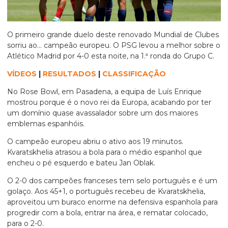
O primeiro grande duelo deste renovado Mundial de Clubes
sorriu ao… campeão europeu. O PSG levou a melhor sobre o
Atlético Madrid por 4-0 esta noite, na 1.ª ronda do Grupo C.
VÍDEOS
|
RESULTADOS
|
CLASSIFICAÇÃO
No Rose Bowl, em Pasadena, a equipa de Luís Enrique
mostrou porque é o novo rei da Europa, acabando por ter
um domínio quase avassalador sobre um dos maiores
emblemas espanhóis.
O campeão europeu abriu o ativo aos 19 minutos.
Kvaratskhelia atrasou a bola para o médio espanhol que
encheu o pé esquerdo e bateu Jan Oblak.
O 2-0 dos campeões franceses tem selo português e é um
golaço. Aos 45+1, o português recebeu de Kvaratskhelia,
aproveitou um buraco enorme na defensiva espanhola para
progredir com a bola, entrar na área, e rematar colocado,
para o 2-0.