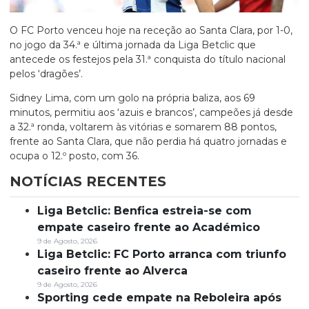
O FC Porto venceu hoje na receção ao Santa Clara, por 1-0,
no jogo da 34.ª e última jornada da Liga Betclic que
antecede os festejos pela 31.ª conquista do título nacional
pelos ‘dragões’.
Sidney Lima, com um golo na própria baliza, aos 69
minutos, permitiu aos ‘azuis e brancos’, campeões já desde
a 32.ª ronda, voltarem às vitórias e somarem 88 pontos,
frente ao Santa Clara, que não perdia há quatro jornadas e
ocupa o 12.º posto, com 36.
NOTÍCIAS RECENTES
Liga Betclic: Benfica estreia-se com
empate caseiro frente ao Académico
9 de Agosto, 2026
Liga Betclic: FC Porto arranca com triunfo
caseiro frente ao Alverca
9 de Agosto, 2026
Sporting cede empate na Reboleira após